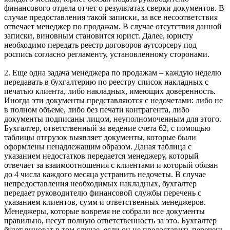
финансового отдела отчет о результатах сверки документов. В
случае предоставления такой записки, за все несоответствия
отвечает менеджер по продажам. В случае отсутствия данной
записки, виновным становится юрист. Далее, юристу
необходимо передать реестр договоров аутсорсеру под
роспись согласно регламенту, установленному сторонами.
2. Еще одна задача менеджера по продажам – каждую неделю
передавать в бухгалтерию по реестру список накладных с
печатью клиента, либо накладных, имеющих доверенность.
Иногда эти документы представляются с недочетами: либо не
в полном объеме, либо без печати контрагента, либо
документы подписаны лицом, неуполномоченным для этого.
Бухгалтер, ответственный за ведение счета 62, с помощью
таблицы отгрузок выявляет документы, которые были
оформлены ненадлежащим образом. Даная таблица с
указанием недостатков передается менеджеру, который
отвечает за взаимоотношения с клиентами и который обязан
до 4 числа каждого месяца устранить недочеты. В случае
непредоставления необходимых накладных, бухгалтер
передает руководителю финансовой службы перечень с
указанием клиентов, сумм и ответственных менеджеров.
Менеджеры, которые вовремя не собрали все документы
правильно, несут полную ответственность за это. Бухгалтер
будет виноват в том случае, если он не предоставить перечень.