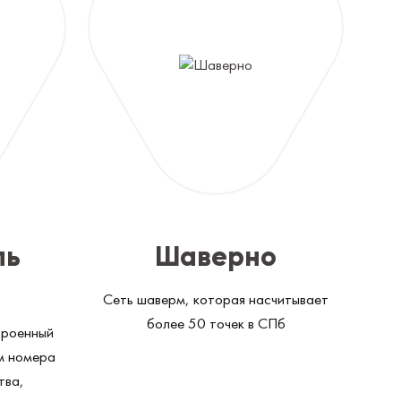
ль
Шаверно
Сеть шаверм, которая насчитывает
более 50 точек в СПб
троенный
ом номера
тва,